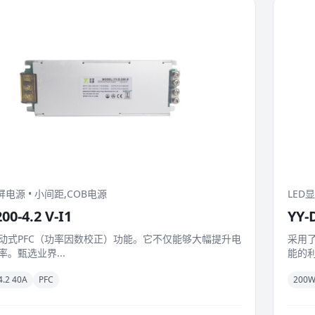
屏电源 • 小间距,COB电源
LED
00-4.2 V-I1
YY-
动式PFC（功率因数校正）功能。它不仅能够大幅提升电
采用
。甄选业界...
能的利
4.2 40A
PFC
200