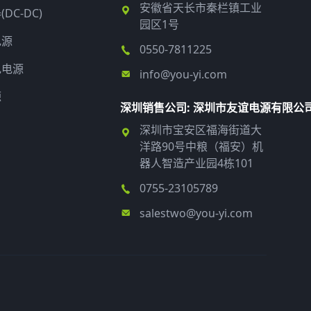
安徽省天长市秦栏镇工业
DC-DC)
园区1号
电源
0550-7811225
电电源
info@you-yi.com
源
深圳销售公司: 深圳市友谊电源有限公
深圳市宝安区福海街道大
洋路90号中粮（福安）机
器人智造产业园4栋101
0755-23105789
salestwo@you-yi.com