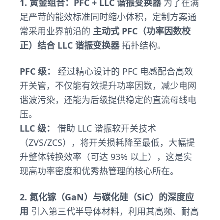
1. 黄金组合：PFC + LLC 谐振变换器
为了在满
足严苛的能效标准同时缩小体积，定制方案通
常采用业界前沿的
主动式 PFC（功率因数校
正）结合 LLC 谐振变换器
拓扑结构。
PFC 级：
经过精心设计的 PFC 电感配合高效
开关管，不仅能有效提升功率因数，减少电网
谐波污染，还能为后级提供稳定的直流母线电
压。
LLC 级：
借助 LLC 谐振软开关技术
（ZVS/ZCS），将开关损耗降至最低，大幅提
升整体转换效率（可达 93% 以上），这是实
现高功率密度和优秀热管理的核心所在。
2. 氮化镓（GaN）与碳化硅（SiC）的深度应
用
引入第三代半导体材料，利用其高频、耐高