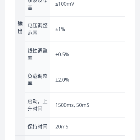
纹波及噪
≤100mV
音
输
电压调整
±1%
出
范围
线性调整
±0.5%
率
负载调整
±2.0%
率
启动，上
1500ms, 50mS
升时间
保持时间
20mS