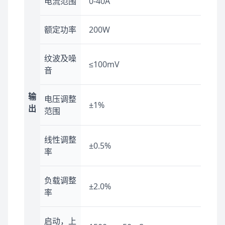
电流范围
0-40A
额定功率
200W
纹波及噪
≤100mV
音
输
电压调整
±1%
出
范围
线性调整
±0.5%
率
负载调整
±2.0%
率
启动，上