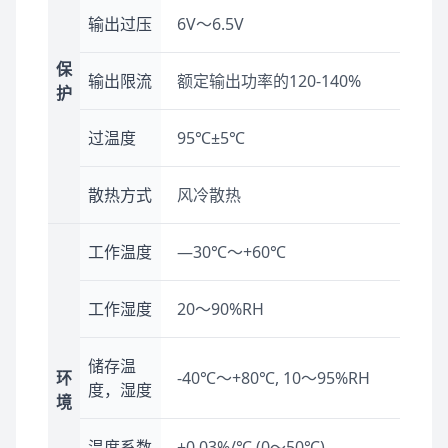
输出过压
6V～6.5V
保
输出限流
额定输出功率的120-140%
护
过温度
95℃±5℃
散热方式
风冷散热
工作温度
—30℃～+60℃
工作湿度
20～90%RH
储存温
环
-40℃～+80℃, 10～95%RH
度，湿度
境
温度系数
±0.03%/℃ (0～50℃)