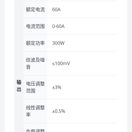
额定电流
60A
电流范围
0-60A
额定功率
300W
纹波及噪
≤100mV
音
输
电压调整
±3%
出
范围
线性调整
±0.5%
率
负载调整